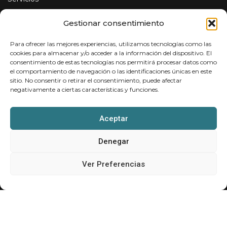
Instalaciones fotovoltaicas
Gestionar consentimiento
Servicios de Ingeniería
Para ofrecer las mejores experiencias, utilizamos tecnologías como las
Puntos de recarga para vehículos eléctricos
cookies para almacenar y/o acceder a la información del dispositivo. El
consentimiento de estas tecnologías nos permitirá procesar datos como
Sobre nosotros
el comportamiento de navegación o las identificaciones únicas en este
sitio. No consentir o retirar el consentimiento, puede afectar
Contacto
negativamente a ciertas características y funciones.
Contáctanos
Aceptar
Aviso Legal
Denegar
Política de Cookies
Ver Preferencias
Política de Privacidad
Copyright 2025 – Ingenio Solar | Powered by
Essedi