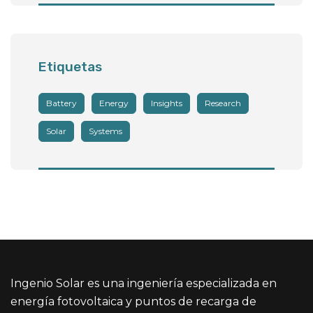
Etiquetas
Battery
Energy
Insights
Research
Solar
Systems
Ingenio Solar es una ingeniería especializada en
energía fotovoltaica y puntos de recarga de