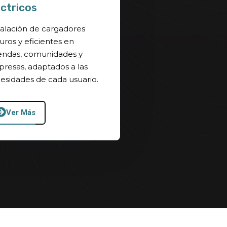
éctricos
talación de cargadores
uros y eficientes en
iendas, comunidades y
resas, adaptados a las
esidades de cada usuario.
Ver Más