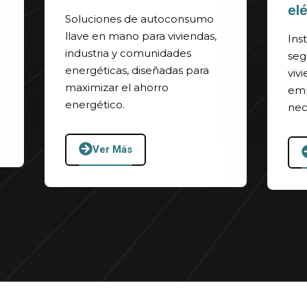
el
Soluciones de autoconsumo
llave en mano para viviendas,
Ins
industria y comunidades
seg
energéticas, diseñadas para
viv
maximizar el ahorro
emp
energético.
nec
Ver Más