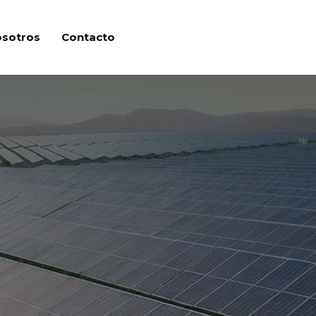
osotros
Contacto
e recarga
dad