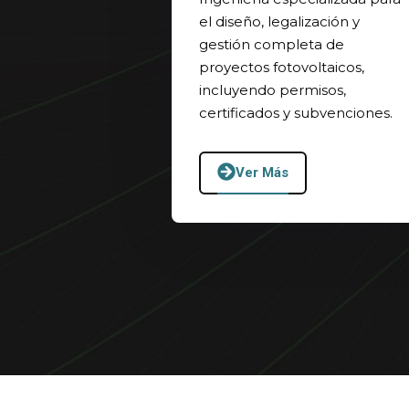
el diseño, legalización y
gestión completa de
proyectos fotovoltaicos,
incluyendo permisos,
certificados y subvenciones.
Ver Más