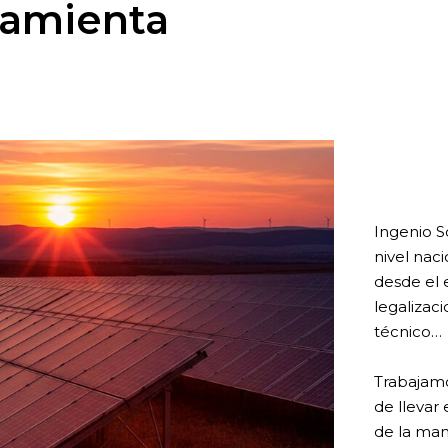
rramienta
Ingenio S
nivel nac
desde el 
legalizac
técnico…
Trabajamo
de llevar
de la man