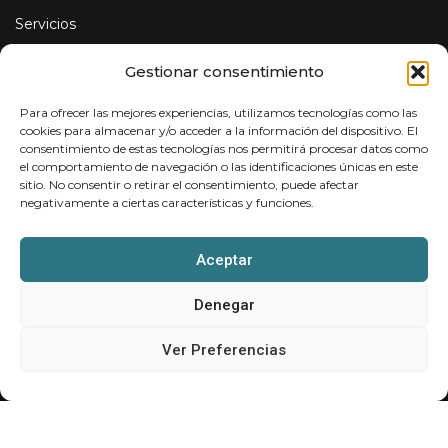
Servicios
Instalaciones fotovoltaicas
Gestionar consentimiento
Servicios de Ingeniería
Para ofrecer las mejores experiencias, utilizamos tecnologías como las
Puntos de recarga para vehículos eléctricos
cookies para almacenar y/o acceder a la información del dispositivo. El
consentimiento de estas tecnologías nos permitirá procesar datos como
Sobre nosotros
el comportamiento de navegación o las identificaciones únicas en este
sitio. No consentir o retirar el consentimiento, puede afectar
Contacto
negativamente a ciertas características y funciones.
Contáctanos
Aceptar
Aviso Legal
Denegar
Política de Cookies
Ver Preferencias
Política de Privacidad
Copyright 2025 – Ingenio Solar | Powered by
Essedi